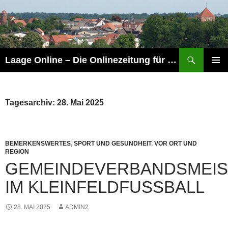
Zum
Inhalt
springen
Suchen
Laage Online – Die Onlinezeitung für die Region Laage.
PRIMÄR
MENÜ
Tagesarchiv: 28. Mai 2025
BEMERKENSWERTES
,
SPORT UND GESUNDHEIT
,
VOR ORT UND
REGION
GEMEINDEVERBANDSMEI
IM KLEINFELDFUSSBALL
28. MAI 2025
ADMIN2