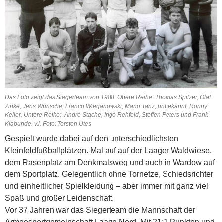
Das Foto zeigt das Siegerteam von 1988. Obere Reihe: Thomas Spitzer, Olaf
Zinke, Jens Wünsche, Franco Wieganowski, Mario Tanz, unbekannt, Ronny
Keller. Untere Reihe: André Stache, Ingo Rehfeld, Steffen Peters und Frank
Klabunde. v.l. Foto: Torsten Utes
Gespielt wurde dabei auf den unterschiedlichsten
Kleinfeldfußballplätzen. Mal auf auf der Laager Waldwiese,
dem Rasenplatz am Denkmalsweg und auch in Wardow auf
dem Sportplatz. Gelegentlich ohne Tornetze, Schiedsrichter
und einheitlicher Spielkleidung – aber immer mit ganz viel
Spaß und großer Leidenschaft.
Vor 37 Jahren war das Siegerteam die Mannschaft der
Armeesportgemeinschaft Laage Nord. Mit 21:1 Punkten und