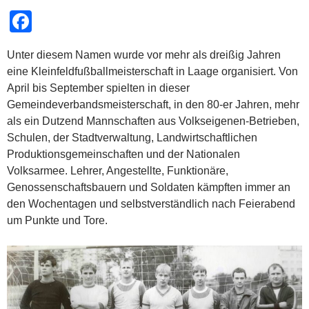
F
a
Unter diesem Namen wurde vor mehr als dreißig Jahren
c
eine Kleinfeldfußballmeisterschaft in Laage organisiert. Von
e
April bis September spielten in dieser
b
Gemeindeverbandsmeisterschaft, in den 80-er Jahren, mehr
als ein Dutzend Mannschaften aus Volkseigenen-Betrieben,
o
Schulen, der Stadtverwaltung, Landwirtschaftlichen
o
Produktionsgemeinschaften und der Nationalen
k
Volksarmee. Lehrer, Angestellte, Funktionäre,
Genossenschaftsbauern und Soldaten kämpften immer an
den Wochentagen und selbstverständlich nach Feierabend
um Punkte und Tore.