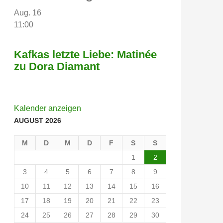
Aug.
16
11:00
Kafkas letzte Liebe: Matinée
zu Dora Diamant
Kalender anzeigen
AUGUST 2026
M
D
M
D
F
S
S
1
2
3
4
5
6
7
8
9
10
11
12
13
14
15
16
17
18
19
20
21
22
23
24
25
26
27
28
29
30