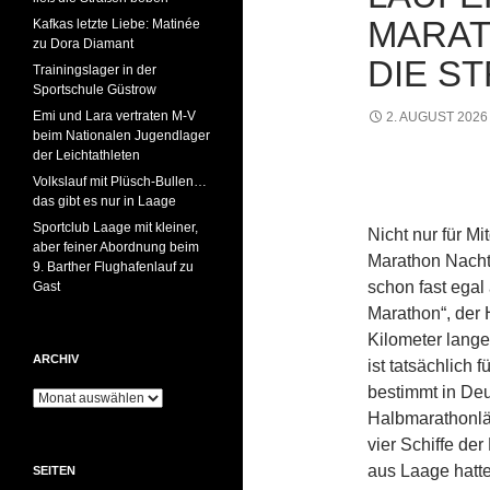
MARAT
Kafkas letzte Liebe: Matinée
zu Dora Diamant
IE STR
Trainingslager in der
Sportschule Güstrow
Emi und Lara vertraten M-V
2. AUGUST 2026
beim Nationalen Jugendlager
der Leichtathleten
Volkslauf mit Plüsch-Bullen…
das gibt es nur in Laage
Sportclub Laage mit kleiner,
Nicht nur für Mi
aber feiner Abordnung beim
Marathon Nacht
9. Barther Flughafenlauf zu
schon fast egal
Gast
Marathon“, der 
Kilometer lange
ARCHIV
ist tatsächlich
bestimmt in Deu
Archiv
Halbmarathonlä
vier Schiffe de
aus Laage hatten
SEITEN