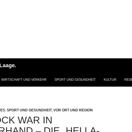
 Laage.
WIRTSCHAFT UND VERKEHR
SPORT UND GESUNDHEIT
KULTUR
RES
ES
,
SPORT UND GESUNDHEIT
,
VOR ORT UND REGION
CK WAR IN
RHAND – DIE „HELLA-