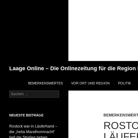
Zum
Inhalt
springen
Suchen
Laage Online – Die Onlinezeitung für die Region
BEMERKENSWERTES
VOR ORT UND REGION
POLITIK
Suchen
nach:
BEMERKENSWERT
NEUESTE BEITRÄGE
ROSTO
Rostock war in Läuferhand –
die „hella-Marathonnnacht“
LÄUFE
ließ die Straßen beben