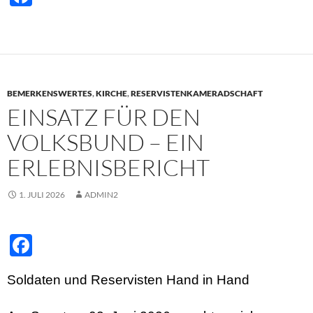
ac
e
b
o
BEMERKENSWERTES
,
KIRCHE
,
RESERVISTENKAMERADSCHAFT
o
EINSATZ FÜR DEN
k
VOLKSBUND – EIN
ERLEBNISBERICHT
1. JULI 2026
ADMIN2
F
ac
Soldaten und Reservisten Hand in Hand
e
b