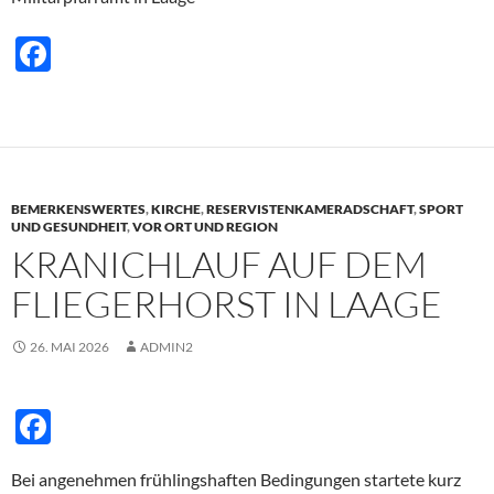
F
ac
e
b
o
BEMERKENSWERTES
,
KIRCHE
,
RESERVISTENKAMERADSCHAFT
,
SPORT
o
UND GESUNDHEIT
,
VOR ORT UND REGION
KRANICHLAUF AUF DEM
k
FLIEGERHORST IN LAAGE
26. MAI 2026
ADMIN2
F
ac
Bei angenehmen frühlingshaften Bedingungen startete kurz