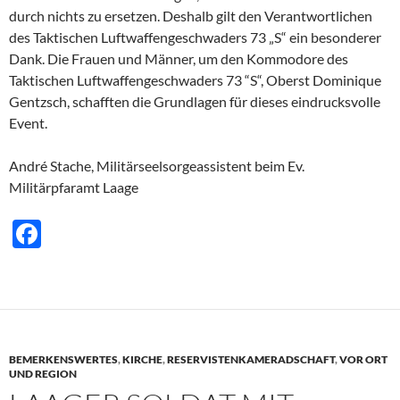
durch nichts zu ersetzen. Deshalb gilt den Verantwortlichen
des Taktischen Luftwaffengeschwaders 73 „S“ ein besonderer
Dank. Die Frauen und Männer, um den Kommodore des
Taktischen Luftwaffengeschwaders 73 “S“, Oberst Dominique
Gentzsch, schafften die Grundlagen für dieses eindrucksvolle
Event.
André Stache, Militärseelsorgeassistent beim Ev.
Militärpfaramt Laage
F
ac
e
b
o
BEMERKENSWERTES
,
KIRCHE
,
RESERVISTENKAMERADSCHAFT
,
VOR ORT
o
UND REGION