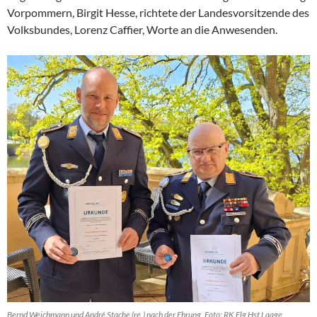
Vorpommern, Birgit Hesse, richtete der Landesvorsitzende des
Volksbundes, Lorenz Caffier, Worte an die Anwesenden.
Bernd Weichmann und André Stache (re.) nach der Ehrung. Foto: RK Flg Hst Laage