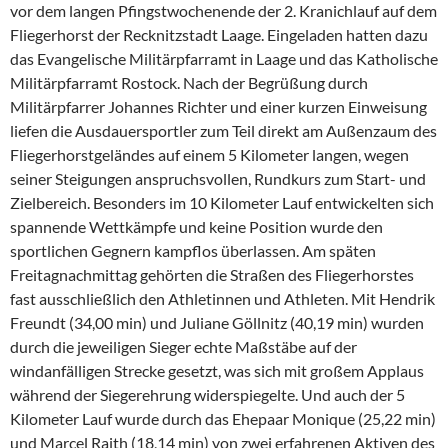
e
vor dem langen Pfingstwochenende der 2. Kranichlauf auf dem
b
Fliegerhorst der Recknitzstadt Laage. Eingeladen hatten dazu
o
das Evangelische Militärpfarramt in Laage und das Katholische
Militärpfarramt Rostock. Nach der Begrüßung durch
o
Militärpfarrer Johannes Richter und einer kurzen Einweisung
k
liefen die Ausdauersportler zum Teil direkt am Außenzaum des
Fliegerhorstgeländes auf einem 5 Kilometer langen, wegen
seiner Steigungen anspruchsvollen, Rundkurs zum Start- und
Zielbereich. Besonders im 10 Kilometer Lauf entwickelten sich
spannende Wettkämpfe und keine Position wurde den
sportlichen Gegnern kampflos überlassen. Am späten
Freitagnachmittag gehörten die Straßen des Fliegerhorstes
fast ausschließlich den Athletinnen und Athleten. Mit Hendrik
Freundt (34,00 min) und Juliane Göllnitz (40,19 min) wurden
durch die jeweiligen Sieger echte Maßstäbe auf der
windanfälligen Strecke gesetzt, was sich mit großem Applaus
während der Siegerehrung widerspiegelte. Und auch der 5
Kilometer Lauf wurde durch das Ehepaar Monique (25,22 min)
und Marcel Raith (18,14 min) von zwei erfahrenen Aktiven des