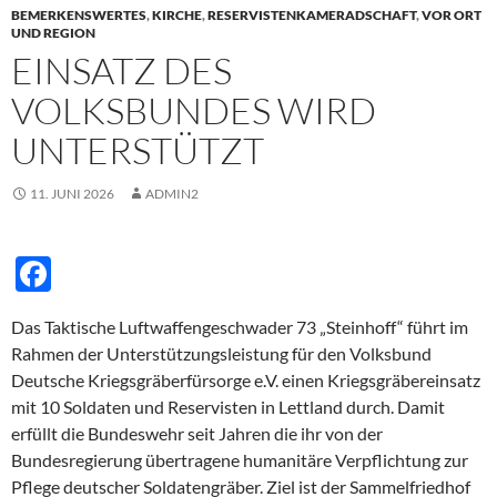
o
BEMERKENSWERTES
,
KIRCHE
,
RESERVISTENKAMERADSCHAFT
,
VOR ORT
o
UND REGION
EINSATZ DES
k
VOLKSBUNDES WIRD
UNTERSTÜTZT
11. JUNI 2026
ADMIN2
F
ac
Das Taktische Luftwaffengeschwader 73 „Steinhoff“ führt im
e
Rahmen der Unterstützungsleistung für den Volksbund
b
Deutsche Kriegsgräberfürsorge e.V. einen Kriegsgräbereinsatz
o
mit 10 Soldaten und Reservisten in Lettland durch. Damit
erfüllt die Bundeswehr seit Jahren die ihr von der
o
Bundesregierung übertragene humanitäre Verpflichtung zur
k
Pflege deutscher Soldatengräber. Ziel ist der Sammelfriedhof