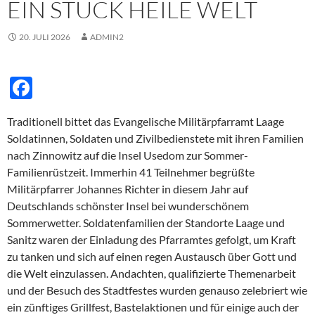
EIN STÜCK HEILE WELT
20. JULI 2026
ADMIN2
F
ac
Traditionell bittet das Evangelische Militärpfarramt Laage
e
Soldatinnen, Soldaten und Zivilbedienstete mit ihren Familien
b
nach Zinnowitz auf die Insel Usedom zur Sommer-
o
Familienrüstzeit. Immerhin 41 Teilnehmer begrüßte
Militärpfarrer Johannes Richter in diesem Jahr auf
o
Deutschlands schönster Insel bei wunderschönem
k
Sommerwetter. Soldatenfamilien der Standorte Laage und
Sanitz waren der Einladung des Pfarramtes gefolgt, um Kraft
zu tanken und sich auf einen regen Austausch über Gott und
die Welt einzulassen. Andachten, qualifizierte Themenarbeit
und der Besuch des Stadtfestes wurden genauso zelebriert wie
ein zünftiges Grillfest, Bastelaktionen und für einige auch der