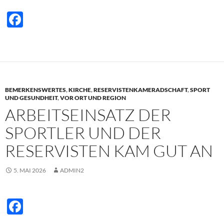
F
ac
e
b
o
BEMERKENSWERTES
,
KIRCHE
,
RESERVISTENKAMERADSCHAFT
,
SPORT
o
UND GESUNDHEIT
,
VOR ORT UND REGION
ARBEITSEINSATZ DER
k
SPORTLER UND DER
RESERVISTEN KAM GUT AN
5. MAI 2026
ADMIN2
F
ac