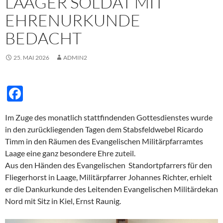
LAAGER SOLDAT MIT
k
EHRENURKUNDE
BEDACHT
25. MAI 2026
ADMIN2
F
ac
Im Zuge des monatlich stattfindenden Gottesdienstes wurde
e
in den zurückliegenden Tagen dem Stabsfeldwebel Ricardo
b
Timm in den Räumen des Evangelischen Militärpfarramtes
o
Laage eine ganz besondere Ehre zuteil.
Aus den Händen des Evangelischen Standortpfarrers für den
o
Fliegerhorst in Laage, Militärpfarrer Johannes Richter, erhielt
k
er die Dankurkunde des Leitenden Evangelischen Militärdekan
Nord mit Sitz in Kiel, Ernst Raunig.