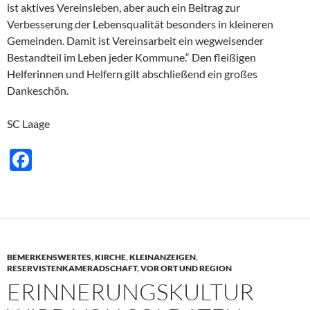
ist aktives Vereinsleben, aber auch ein Beitrag zur
Verbesserung der Lebensqualität besonders in kleineren
Gemeinden. Damit ist Vereinsarbeit ein wegweisender
Bestandteil im Leben jeder Kommune.“ Den fleißigen
Helferinnen und Helfern gilt abschließend ein großes
Dankeschön.
SC Laage
F
ac
e
b
o
BEMERKENSWERTES
,
KIRCHE
,
KLEINANZEIGEN
,
o
RESERVISTENKAMERADSCHAFT
,
VOR ORT UND REGION
ERINNERUNGSKULTUR
k