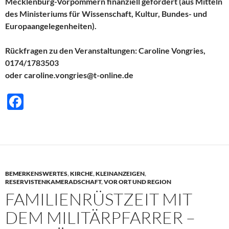
Mecklenburg-Vorpommern finanziell gefördert (aus Mitteln
des Ministeriums für Wissenschaft, Kultur, Bundes- und
Europaangelegenheiten).
Rückfragen zu den Veranstaltungen: Caroline Vongries,
0174/1783503
oder caroline.vongries@t-online.de
F
ac
e
b
o
BEMERKENSWERTES
,
KIRCHE
,
KLEINANZEIGEN
,
o
RESERVISTENKAMERADSCHAFT
,
VOR ORT UND REGION
FAMILIENRÜSTZEIT MIT
k
DEM MILITÄRPFARRER –