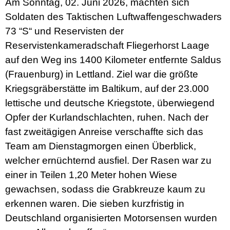
Am Sonntag, 02. Juni 2026, machten sich
o
Soldaten des Taktischen Luftwaffengeschwaders
o
73 “S“ und Reservisten der
k
Reservistenkameradschaft Fliegerhorst Laage
auf den Weg ins 1400 Kilometer entfernte Saldus
(Frauenburg) in Lettland. Ziel war die größte
Kriegsgräberstätte im Baltikum, auf der 23.000
lettische und deutsche Kriegstote, überwiegend
Opfer der Kurlandschlachten, ruhen. Nach der
fast zweitägigen Anreise verschaffte sich das
Team am Dienstagmorgen einen Überblick,
welcher ernüchternd ausfiel. Der Rasen war zu
einer in Teilen 1,20 Meter hohen Wiese
gewachsen, sodass die Grabkreuze kaum zu
erkennen waren. Die sieben kurzfristig in
Deutschland organisierten Motorsensen wurden