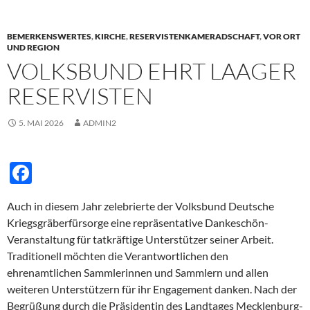
b
o
BEMERKENSWERTES
,
KIRCHE
,
RESERVISTENKAMERADSCHAFT
,
VOR ORT
o
UND REGION
VOLKSBUND EHRT LAAGER
k
RESERVISTEN
5. MAI 2026
ADMIN2
F
ac
Auch in diesem Jahr zelebrierte der Volksbund Deutsche
e
Kriegsgräberfürsorge eine repräsentative Dankeschön-
b
Veranstaltung für tatkräftige Unterstützer seiner Arbeit.
o
Traditionell möchten die Verantwortlichen den
ehrenamtlichen Sammlerinnen und Sammlern und allen
o
weiteren Unterstützern für ihr Engagement danken. Nach der
k
Begrüßung durch die Präsidentin des Landtages Mecklenburg-